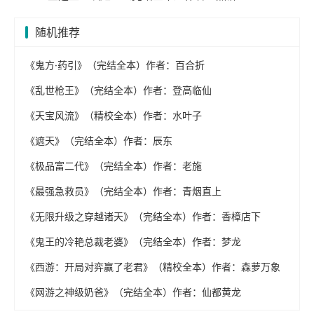
随机推荐
《鬼方·药引》（完结全本）作者：百合折
《乱世枪王》（完结全本）作者：登高临仙
《天宝风流》（精校全本）作者：水叶子
《遮天》（完结全本）作者：辰东
《极品富二代》（完结全本）作者：老施
《最强急救员》（完结全本）作者：青烟直上
《无限升级之穿越诸天》（完结全本）作者：香樟店下
《鬼王的冷艳总裁老婆》（完结全本）作者：梦龙
《西游：开局对弈赢了老君》（精校全本）作者：森萝万象
《网游之神级奶爸》（完结全本）作者：仙都黄龙