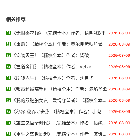
相关推荐
《无限零花钱》（完结全本）作者：请叫我B王
2026-08-09
《重燃》（精校全本）作者：奥尔良烤鲟鱼堡
2026-08-09
《宠物天王》（精校全本）作者：皆破
2026-08-09
《左道旁门》（精校全本）作者：velver
2026-08-09
《刷钱人生》（精校全本）作者：沈自华
2026-08-09
《都市超级高手》（精校全本）作者：赤焰圣歌
2026-08-09
《我的双胞胎女友：爱情守望者》（精校全本）作者：丁凡
2026-08-09
《秘界(秘界寻奇)》（精校全本）作者：赤虎
2026-08-09
《重生之巨擘时代》（完结全本）作者：惜缘宝少
2026-08-09
《重生之盛世崛起》（完结全本）作者：煎饼卷大葱
2026-08-09