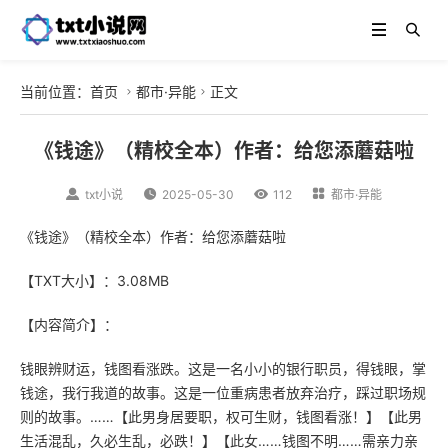
当前位置：
首页
都市·异能
正文


《钱途》（精校全本）作者：给您添蘑菇啦

txt小说

2025-05-30

112

都市·异能
《钱途》（精校全本）作者：给您添蘑菇啦
【TXT大小】：3.08MB
【内容简介】：
钱眼辨财运，钱图看涨跌。这是一名小小的银行职员，得钱眼，掌
钱途，我行我道的故事。这是一位重病患者放弃治疗，踩过职场规
则的故事。……【此男身居要职，权可生财，钱图看涨！】【此男
生活混乱，久必生乱，必跌！】【此女……钱图不明……需亲力亲