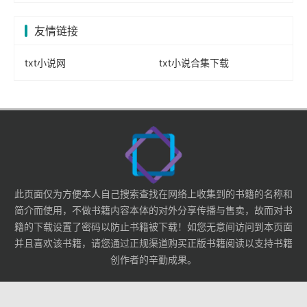
友情链接
txt小说网
txt小说合集下载
此页面仅为方便本人自己搜索查找在网络上收集到的书籍的名称和
简介而使用，不做书籍内容本体的对外分享传播与售卖，故而对书
籍的下载设置了密码以防止书籍被下载！如您无意间访问到本页面
并且喜欢该书籍，请您通过正规渠道购买正版书籍阅读以支持书籍
创作者的辛勤成果。