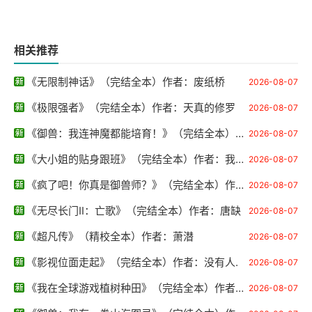
相关推荐
《无限制神话》（完结全本）作者：废纸桥
2026-08-07
《极限强者》（完结全本）作者：天真的修罗
2026-08-07
《御兽：我连神魔都能培育！》（完结全本）作者：海无颜
2026-08-07
《大小姐的贴身跟班》（完结全本）作者：我本王少
2026-08-07
《疯了吧！你真是御兽师？》（完结全本）作者：玛瑙蜜瓜
2026-08-07
《无尽长门Ⅱ：亡歌》（完结全本）作者：唐缺
2026-08-07
《超凡传》（精校全本）作者：萧潜
2026-08-07
《影视位面走起》（完结全本）作者：没有人.
2026-08-07
《我在全球游戏植树种田》（完结全本）作者：忘鱼鱼
2026-08-07