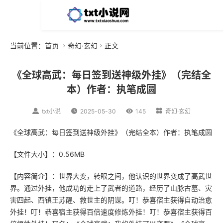
当前位置：
首页
奇幻·玄幻
正文


《全球高武：每日签到送神级外挂》（完结全
本）作者：执笔成圆

txt小说

2025-05-30

145

奇幻·玄幻
《全球高武：每日签到送神级外挂》（完结全本）作者：执笔成圆
【文件大小】：0.56MB
【内容简介】：世界大变，转眼之间，他认识的世界变成了高武世
界。通过外挂，他成功的走上了武者的道路，经历了山脉古墓、灾
害四起、西镇王苏醒、救世主的阴谋。叮！恭喜宿主获得自动治愈
外挂！叮！恭喜宿主获得百倍速度修炼外挂！叮！恭喜宿主获得百