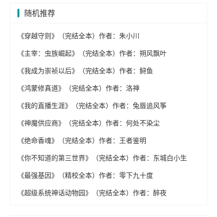
随机推荐
《穿越守则》（完结全本）作者：朱小川
《主宰：虫族崛起》（完结全本）作者：朔风飘叶
《我成为崇祯以后》（完结全本）作者：鲟鱼
《鸿蒙修真道》（完结全本）作者：洛神
《我的直播生涯》（完结全本）作者：兔唇追风筝
《神魔供应商》（完结全本）作者：何处不染尘
《绝命香魂》（完结全本）作者：王者鉴明
《你不知道的第三世界》（完结全本）作者：东城白小生
《最强基因》（精校全本）作者：零下九十度
《超级系统神话动物园》（完结全本）作者：醉夜