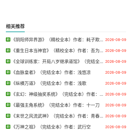
相关推荐
《阴阳师异界游》（精校全本）作者：耗子欺负猫
2026-08-09
《重生日本当神官》（精校全本）作者：吾为妖孽
2026-08-09
《全球训练家：开局八岁继承道馆》（完结全本）作者：荼免
2026-08-09
《血脉皇者》（完结全本）作者：浅悠凉
2026-08-09
《纵横万道》（完结全本）作者：浅歌
2026-08-09
《玄幻：神级抽奖系统》（完结全本）作者：纯洁的黄瓜
2026-08-09
《最强主角系统》（完结全本）作者：十一刀
2026-08-09
《末世之风流武神》（完结全本）作者：青春染指流伤
2026-08-09
《万神之祖》（完结全本）作者：武行空
2026-08-09