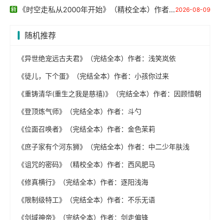
《时空走私从2000年开始》（精校全本）作者：志鸟村
2026-08-09
随机推荐
《异世绝宠远古夫君》（完结全本）作者：浅笑岚依
《徒儿，下个蛋》（完结全本）作者：小孩你过来
《重铸清华(重生之我是慈禧)》（完结全本）作者：因顾惜朝
《登顶炼气师》（完结全本）作者：斗勺
《位面召唤者》（完结全本）作者：金色茉莉
《庶子家有个河东狮》（完结全本）作者：中二少年肤浅
《诅咒的密码》（精校全本）作者：西风肥马
《修真横行》（完结全本）作者：逐阳浅海
《限制级特工》（完结全本）作者：不乐无语
《剑域神帝》（完结全本）作者：剑走偏锋