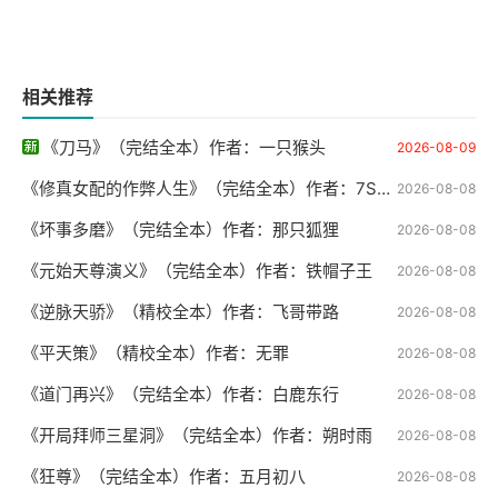
相关推荐
《刀马》（完结全本）作者：一只猴头
2026-08-09
《修真女配的作弊人生》（完结全本）作者：7Seven
2026-08-08
《坏事多磨》（完结全本）作者：那只狐狸
2026-08-08
《元始天尊演义》（完结全本）作者：铁帽子王
2026-08-08
《逆脉天骄》（精校全本）作者：飞哥带路
2026-08-08
《平天策》（精校全本）作者：无罪
2026-08-08
《道门再兴》（完结全本）作者：白鹿东行
2026-08-08
《开局拜师三星洞》（完结全本）作者：朔时雨
2026-08-08
《狂尊》（完结全本）作者：五月初八
2026-08-08