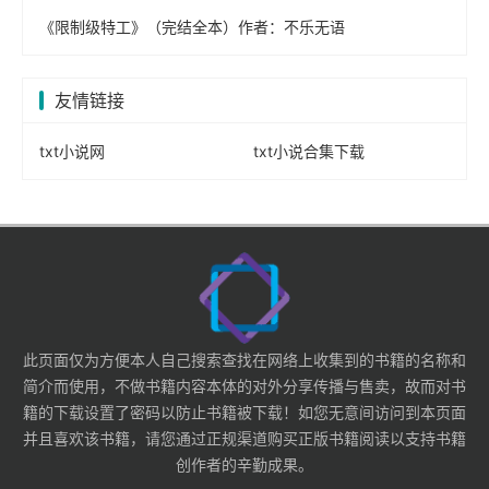
《限制级特工》（完结全本）作者：不乐无语
友情链接
txt小说网
txt小说合集下载
此页面仅为方便本人自己搜索查找在网络上收集到的书籍的名称和
简介而使用，不做书籍内容本体的对外分享传播与售卖，故而对书
籍的下载设置了密码以防止书籍被下载！如您无意间访问到本页面
并且喜欢该书籍，请您通过正规渠道购买正版书籍阅读以支持书籍
创作者的辛勤成果。